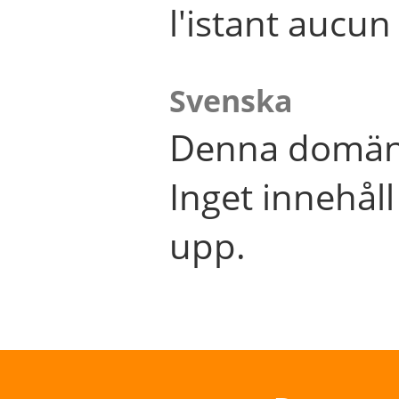
l'istant aucu
Svenska
Denna domän 
Inget innehål
upp.